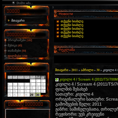
DoDo mIx -
?
მენიუ
Новости
მთავარი
თქვენი სიახლე
თქვენი სიახლე
თქვენი სიახლე
თქვენი სიახლე
კატეგორიები
თქვენი სიახლე
პროგრამები
[182]
მუსიკა
[45]
რეკლამა
თამაშები
[50]
ფილმები
[159]
კალენდარი
მთავარი
»
2011
»
აპრილი
»
30
» კივილი 4 
«
აპრილი 2011
»
ორ
სამ
ოთხ
ხუთ
პარ
შაბ
კვ
კივილი 4 / Scream 4 (2011/TS/700
1
2
3
კივილი 4 / Scream 4 (2011/T
4
5
6
7
8
9
10
11
12
13
14
15
16
17
ფილმის შესახებ
18
19
20
21
22
23
24
სათაური: კივილი 4
25
26
27
28
29
30
ორიგინალური სათაური: Screa
თქვენი რეკლამა
გამოშვების წელი: 2011
ჟანრი: საშინელებათა, თრილერ
რეჟისორი: უეს კრეივენი